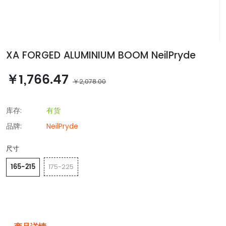
XA FORGED ALUMINIUM BOOM NeilPryde
￥1,766.47
￥2,078.00
库存:
有货
品牌:
NeilPryde
尺寸
165-215
175-225