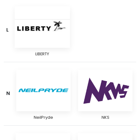
L
LIBERTY
N
NeilPryde
NKS