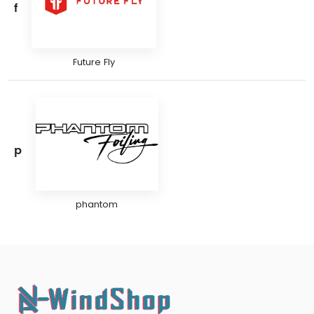
f
Future Fly
p
phantom