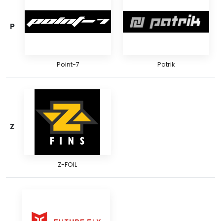
P
Point-7
Patrik
Z
Z-FOIL