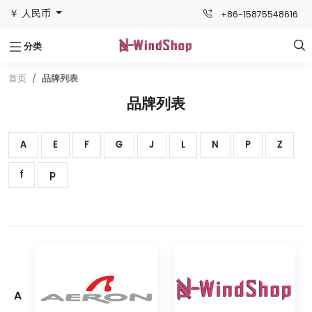
￥ 人民币
+86-15875548616
分类

首页
品牌列表
品牌列表
A
E
F
G
J
L
N
P
Z
f
p
A